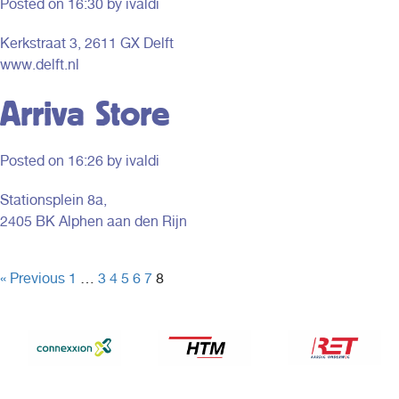
Posted on
16:30
by ivaldi
Kerkstraat 3, 2611 GX Delft
www.delft.nl
Arriva Store
Posted on
16:26
by ivaldi
Stationsplein 8a,
2405 BK Alphen aan den Rijn
« Previous
1
…
3
4
5
6
7
8